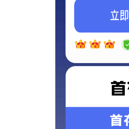
首页
/
新闻中心
/ 中设智能获授广东省机械工业质量管理协会“广东
中设智能获授广