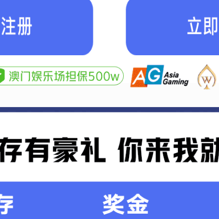
aeg官网入口-官网
机质之光-杰出贡献企业”
东省机械工业质量管理协会“广东机质之光
2024年2月2日
新闻中心
6306
0