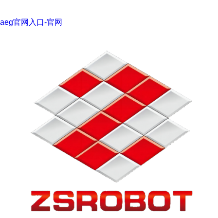
aeg官网入口-官网
工 程 机 械 行 业