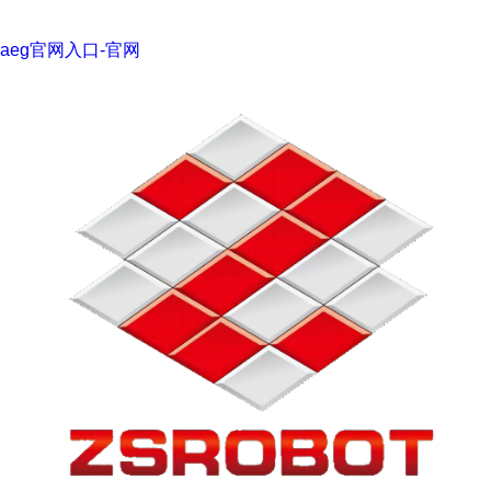
aeg官网入口-官网
案例视频